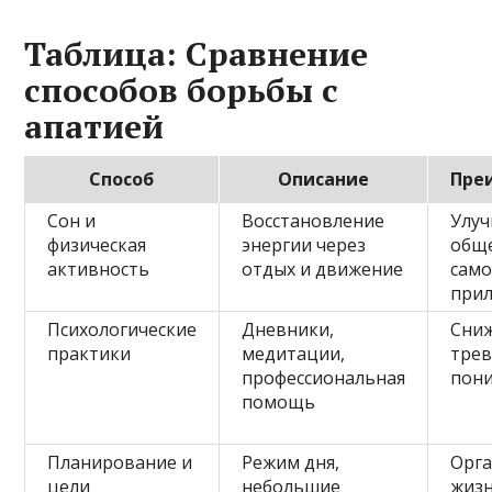
Таблица: Сравнение
способов борьбы с
апатией
Способ
Описание
Пре
Сон и
Восстановление
Улу
физическая
энергии через
общ
активность
отдых и движение
само
прил
Психологические
Дневники,
Сни
практики
медитации,
трев
профессиональная
пони
помощь
Планирование и
Режим дня,
Орг
цели
небольшие
жизн