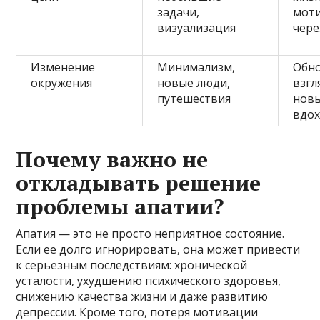
задачи,
мот
визуализация
чере
Изменение
Минимализм,
Обн
окружения
новые люди,
взгл
путешествия
новы
вдо
Почему важно не
откладывать решение
проблемы апатии?
Апатия — это не просто неприятное состояние.
Если ее долго игнорировать, она может привести
к серьезным последствиям: хронической
усталости, ухудшению психического здоровья,
снижению качества жизни и даже развитию
депрессии. Кроме того, потеря мотивации