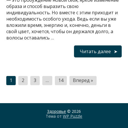
— это пробуждение новой себя, яркое изменение
образа и способ выразить свою
индивидуальность. Но вместе с этим приходит и
необходимость особого ухода. Ведь если вы уже
вложили время, энергию и, конечно, деньги в
свой цвет, хочется, чтобы он держался долго, а
волосы оставались …
Читать далее
Пагинация
1
2
3
…
14
Вперед »
записей
Здоровье
© 2026
Тема от
WP Puzzle