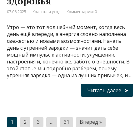
здоровья
07.06.2025
Красота и уход
Комментарии: 0
Утро — это тот волшебный момент, когда весь
день ещё впереди, а энергия словно наполнена
свежестью и новыми возможностями. Начать
день с утренней зарядки — значит дать себе
мощный импульс к активности, улучшению
настроения и, конечно же, заботе о внешности. В
этой статье мы подробно разберём, почему
утренняя зарядка — одна из лучших привычек, и …
Читать далее
Пагинация
1
2
3
…
31
Вперед »
записей