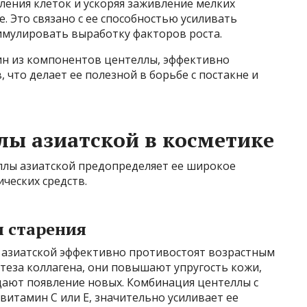
ления клеток и ускоряя заживление мелких
. Это связано с ее способностью усиливать
имулировать выработку факторов роста.
дин из компонентов центеллы, эффективно
 что делает ее полезной в борьбе с постакне и
ы азиатской в косметике
ллы азиатской предопределяет ее широкое
ческих средств.
и старения
й азиатской эффективно противостоят возрастным
теза коллагена, они повышают упругость кожи,
ют появление новых. Комбинация центеллы с
витамин C или E, значительно усиливает ее