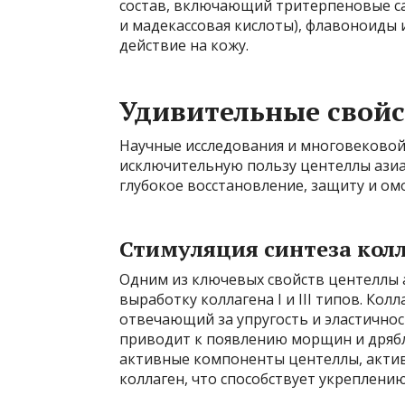
состав, включающий тритерпеновые са
и мадекассовая кислоты), флавоноиды 
действие на кожу.
Удивительные свойс
Научные исследования и многовеково
исключительную пользу центеллы азиат
глубокое восстановление, защиту и ом
Стимуляция синтеза кол
Одним из ключевых свойств центеллы а
выработку коллагена I и III типов. Кол
отвечающий за упругость и эластичност
приводит к появлению морщин и дрябл
активные компоненты центеллы, акти
коллаген, что способствует укреплен