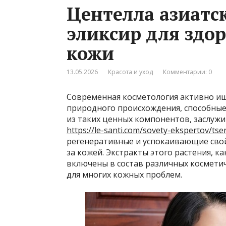
Центелла азиатс
эликсир для здо
кожи
13.05.2026
Красота и уход
Комментарии: 0
Современная косметология активно и
природного происхождения, способные
из таких ценных компонентов, заслужи
https://le-santi.com/sovety-ekspertov/tse
регенеративные и успокаивающие сво
за кожей. Экстракты этого растения, к
включены в состав различных косметич
для многих кожных проблем.