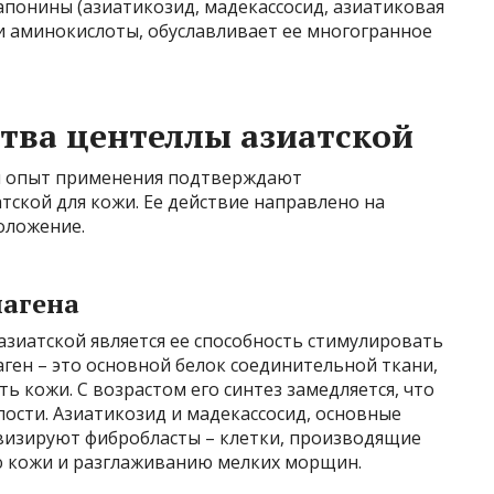
понины (азиатикозид, мадекассосид, азиатиковая
и аминокислоты, обуславливает ее многогранное
тва центеллы азиатской
й опыт применения подтверждают
ской для кожи. Ее действие направлено на
оложение.
лагена
зиатской является ее способность стимулировать
лаген – это основной белок соединительной ткани,
ь кожи. С возрастом его синтез замедляется, что
ости. Азиатикозид и мадекассосид, основные
визируют фибробласты – клетки, производящие
ию кожи и разглаживанию мелких морщин.