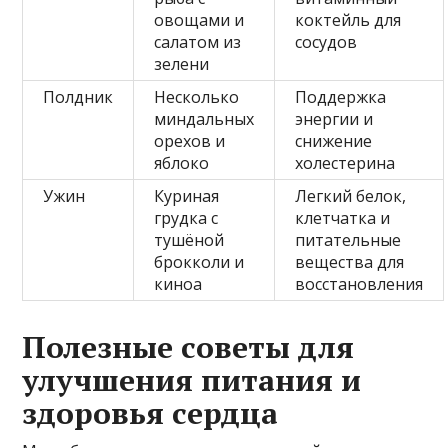
овощами и
коктейль для
салатом из
сосудов
зелени
Полдник
Несколько
Поддержка
миндальных
энергии и
орехов и
снижение
яблоко
холестерина
Ужин
Куриная
Легкий белок,
грудка с
клетчатка и
тушёной
питательные
брокколи и
вещества для
киноа
восстановления
Полезные советы для
улучшения питания и
здоровья сердца