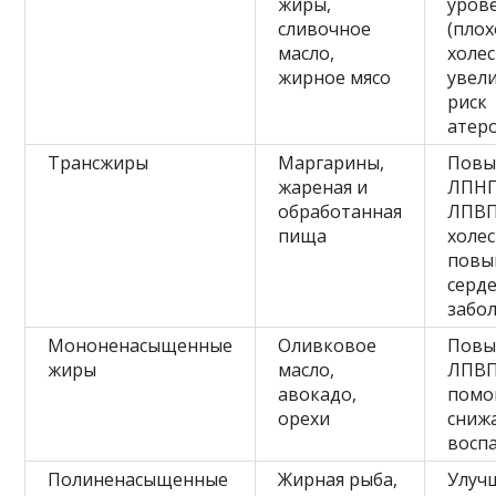
жиры,
уров
сливочное
(плох
масло,
холес
жирное мясо
увел
риск
атер
Трансжиры
Маргарины,
Пов
жареная и
ЛПНП
обработанная
ЛПВП
пища
холес
повы
серд
забо
Мононенасыщенные
Оливковое
Пов
жиры
масло,
ЛПВП
авокадо,
помо
орехи
сниж
восп
Полиненасыщенные
Жирная рыба,
Улуч