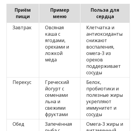
Приём
Пример
Польза для
пищи
меню
сердца
Завтрак
Овсяная
Клетчатка и
каша с
антиоксиданты
ягодами,
снижают
орехами и
воспаления,
ложкой
омега-3 из
мёда
орехов
поддерживает
сосуды
Перекус
Греческий
Белок,
йогурт с
пробиотики и
семенами
полезные жиры
льна и
укрепляют
свежими
иммунитет и
фруктами
сосуды
Обед
Запечённая
Омега-3 жиры и
рыба с
витаминный