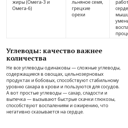
жиры (Омега-3 и
льняное семя,
рабо
Омега-6)
грецкие
серд
орехи
мышц
умен
восп
проц
Углеводы: качество важнее
количества
Не все углеводы одинаковы — сложные углеводы,
содержащиеся в овощах, цельнозерновых
продуктах и бобовых, способствуют стабильному
уровню сахара в крови и пользуются для сосудов.
А вот простые углеводы — сахар, сладости и
выпечка — вызывают быстрые скачки глюкозы,
способствуют воспалениям и ожирению, что
негативно сказывается на сердце.