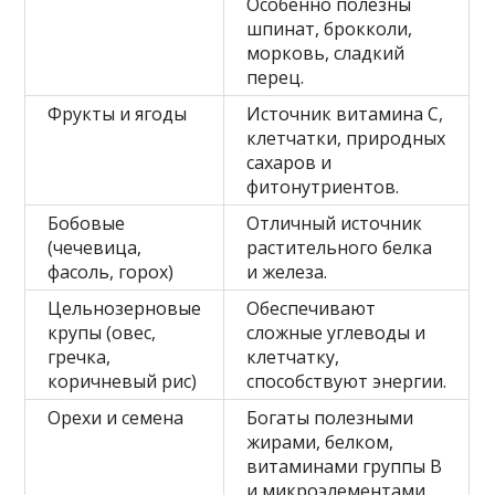
Особенно полезны
шпинат, брокколи,
морковь, сладкий
перец.
Фрукты и ягоды
Источник витамина C,
клетчатки, природных
сахаров и
фитонутриентов.
Бобовые
Отличный источник
(чечевица,
растительного белка
фасоль, горох)
и железа.
Цельнозерновые
Обеспечивают
крупы (овес,
сложные углеводы и
гречка,
клетчатку,
коричневый рис)
способствуют энергии.
Орехи и семена
Богаты полезными
жирами, белком,
витаминами группы B
и микроэлементами.