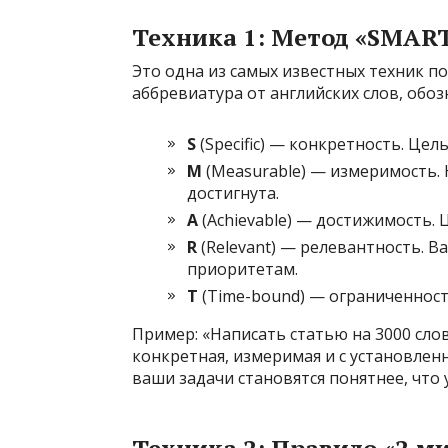
Техника 1: Метод «SMAR
Это одна из самых известных техник п
аббревиатура от английских слов, об
S
(Specific) — конкретность. Це
M
(Measurable) — измеримость. 
достигнута.
A
(Achievable) — достижимость.
R
(Relevant) — релевантность. 
приоритетам.
T
(Time-bound) — ограниченност
Пример: «Написать статью на 3000 сло
конкретная, измеримая и с установлен
ваши задачи становятся понятнее, что
Техника 2: Правило «2 м