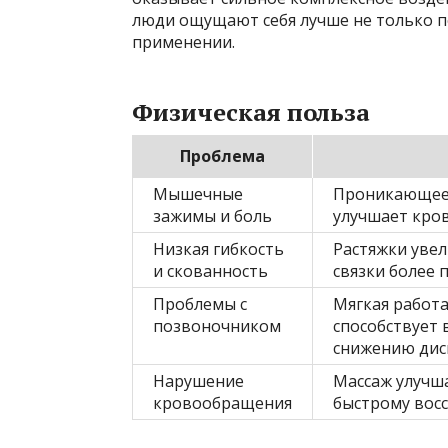
люди ощущают себя лучше не только по
применении.
Физическая польза
Проблема
Мышечные
Проникающее 
зажимы и боль
улучшает кро
Низкая гибкость
Растяжки уве
и скованность
связки более
Проблемы с
Мягкая работ
позвоночником
способствует
снижению дис
Нарушение
Массаж улучша
кровообращения
быстрому вос