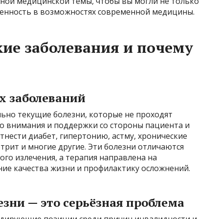
жной медицинской темы, чтобы вы могли не только
еренность в возможностях современной медицины.
кие заболевания и почему
х заболеваний
льно текущие болезни, которые не проходят
го внимания и поддержки со стороны пациента и
тнести диабет, гипертонию, астму, хронические
ртрит и многие другие. Эти болезни отличаются
ого излечения, а терапия направлена на
ние качества жизни и профилактику осложнений.
зни — это серьёзная проблема
идирующие позиции среди причин инвалидности и