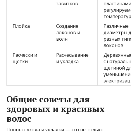
завитков
пластинами
регулируем
температу
Плойка
Создание
Различные
локонов и
диаметры д
волн
разных тип
локонов
Расчески и
Расчесывание
Деревянны
щетки
и укладка
с натураль
щетиной д
уменьшени
электризац
Общие советы для
здоровых и красивых
волос
Процесс ухода и укладки — это не только