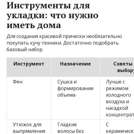
Инструменты для
укладки: что нужно
иметь дома
Для создания красивой прически необязательно
покупать кучу техники. Достаточно подобрать
базовый набор.
Инструмент
Назначение
Советы 
выбор
Фен
Сушка и
Лучше с
формирование
режимом
объема
холодного
воздуха и
насадкой
концентра
Утюжок для
Гладкие
С
выпрямления
волосы без
керамичес