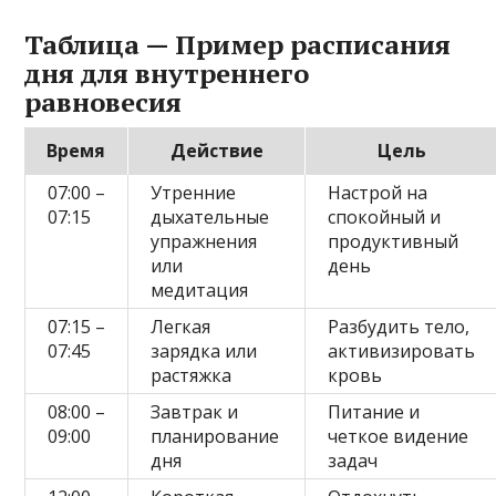
Таблица — Пример расписания
дня для внутреннего
равновесия
Время
Действие
Цель
07:00 –
Утренние
Настрой на
07:15
дыхательные
спокойный и
упражнения
продуктивный
или
день
медитация
07:15 –
Легкая
Разбудить тело,
07:45
зарядка или
активизировать
растяжка
кровь
08:00 –
Завтрак и
Питание и
09:00
планирование
четкое видение
дня
задач