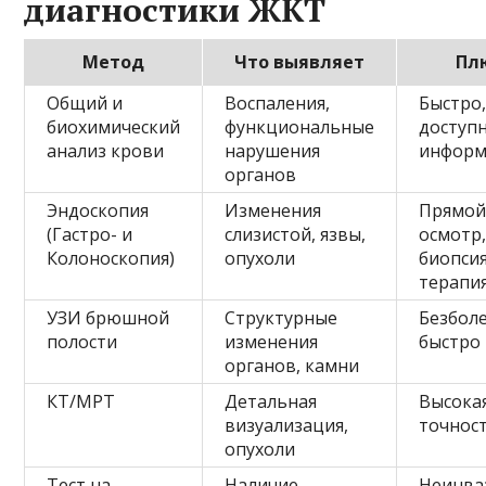
диагностики ЖКТ
Метод
Что выявляет
Пл
Общий и
Воспаления,
Быстро
биохимический
функциональные
доступн
анализ крови
нарушения
информ
органов
Эндоскопия
Изменения
Прямо
(Гастро- и
слизистой, язвы,
осмотр
Колоноскопия)
опухоли
биопсия
терапи
УЗИ брюшной
Структурные
Безбол
полости
изменения
быстро
органов, камни
КТ/МРТ
Детальная
Высока
визуализация,
точнос
опухоли
Тест на
Наличие
Неинва