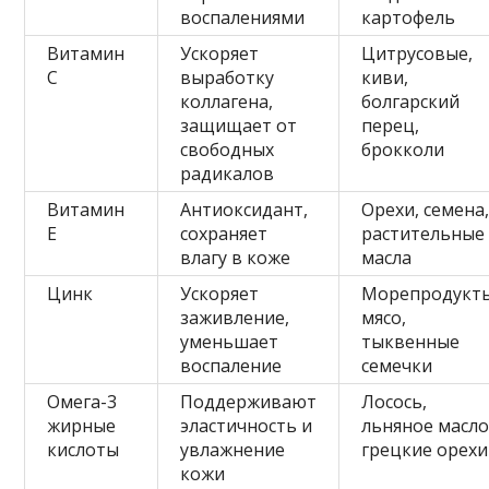
воспалениями
картофель
Витамин
Ускоряет
Цитрусовые,
С
выработку
киви,
коллагена,
болгарский
защищает от
перец,
свободных
брокколи
радикалов
Витамин
Антиоксидант,
Орехи, семена
Е
сохраняет
растительные
влагу в коже
масла
Цинк
Ускоряет
Морепродукты
заживление,
мясо,
уменьшает
тыквенные
воспаление
семечки
Омега-3
Поддерживают
Лосось,
жирные
эластичность и
льняное масло
кислоты
увлажнение
грецкие орехи
кожи