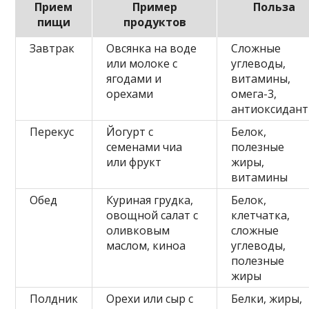
Прием
Пример
Польза
пищи
продуктов
Завтрак
Овсянка на воде
Сложные
или молоке с
углеводы,
ягодами и
витамины,
орехами
омега-3,
антиоксидан
Перекус
Йогурт с
Белок,
семенами чиа
полезные
или фрукт
жиры,
витамины
Обед
Куриная грудка,
Белок,
овощной салат с
клетчатка,
оливковым
сложные
маслом, киноа
углеводы,
полезные
жиры
Полдник
Орехи или сыр с
Белки, жиры,