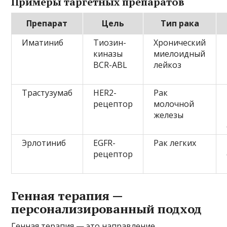
Примеры таргетных препаратов
Препарат
Цель
Тип рака
Иматиниб
Тиозин-
Хронический
киназы
миелоидный
BCR-ABL
лейкоз
Трастузумаб
HER2-
Рак
рецептор
молочной
железы
Эрлотиниб
EGFR-
Рак легких
рецептор
Генная терапия —
персонализированный подход
Генная терапия — это направление,