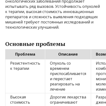
онкологических заболеваний продолжает
испытывать ряд вызовов. Устойчивость опухолей
к терапии, высокая стоимость инновационных
препаратов и сложность выявления подходящих
мишеней требуют постоянных исследований и
технологических улучшений.
Основные проблемы
Проблема
Описание
Возм
Резистентность
Опухоль со
Испо
к терапии
временем
комб
приспосабливается
прот
и перестает
мони
реагировать на
моле
лечение
изме
Высокая
Дорогие лекарства
Разр
стоимость
ограничивают
джен