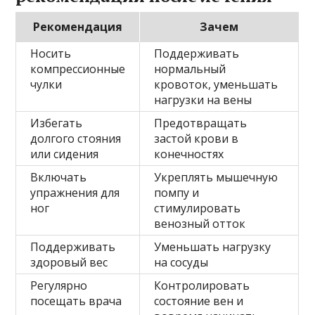
Рекомендация
Зачем
Носить
Поддерживать
компрессионные
нормальный
чулки
кровоток, уменьшать
нагрузки на вены
Избегать
Предотвращать
долгого стояния
застой крови в
или сидения
конечностях
Включать
Укреплять мышечную
упражнения для
помпу и
ног
стимулировать
венозный отток
Поддерживать
Уменьшать нагрузку
здоровый вес
на сосуды
Регулярно
Контролировать
посещать врача
состояние вен и