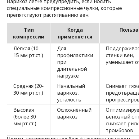
Варикоз легче предупредить, если носить
специальные компрессионные чулки, которые
препятствуют растягиванию вен.
Тип
Когда
Польза
компрессии
применяется
Лёгкая (10-
Для
Поддержива
15 мм рт.ст.)
профилактики
стенки вен,
при
уменьшает о
длительной
нагрузке
Средняя (20-
Начальный
Снимает тяже
30 мм рт.ст.)
варикоз,
предотвращ
усталость
прогрессиро
Высокая
Осложнённый
Оптимизиру
(более 30
варикоз
венозный от
мм рт.ст.)
снижает риск
тромбозов