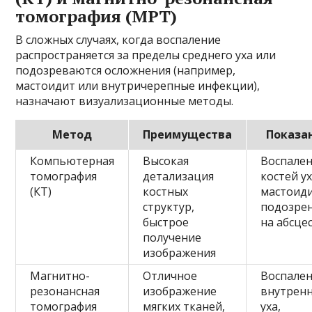
томография (МРТ)
В сложных случаях, когда воспаление
распространяется за пределы среднего уха или
подозреваются осложнения (например,
мастоидит или внутричерепные инфекции),
назначают визуализационные методы.
Метод
Преимущества
Показа
Компьютерная
Высокая
Воспале
томография
детализация
костей ух
(КТ)
костных
мастоиди
структур,
подозре
быстрое
на абсце
получение
изображения
Магнитно-
Отличное
Воспале
резонансная
изображение
внутрен
томография
мягких тканей,
уха,