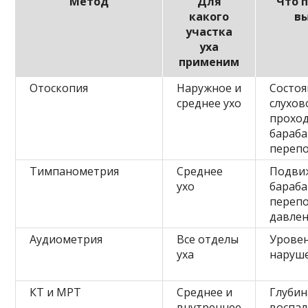
Метод
Для
Что 
какого
в
участка
уха
применим
Отоскопия
Наружное и
Состоя
среднее ухо
слухов
проход
бараб
переп
Тимпанометрия
Среднее
Подви
ухо
бараб
перепо
давлен
Аудиометрия
Все отделы
Уровен
уха
наруше
КТ и МРТ
Среднее и
Глубин
внутреннее
воспал