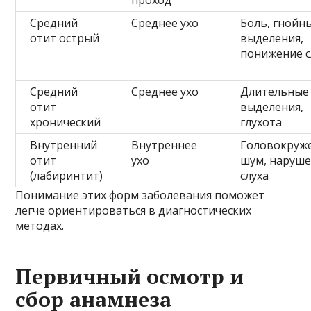
проход
Средний
Среднее ухо
Боль, гнойн
отит острый
выделения,
понижение с
Средний
Среднее ухо
Длительные
отит
выделения,
хронический
глухота
Внутренний
Внутреннее
Головокруж
отит
ухо
шум, наруш
(лабиринтит)
слуха
Понимание этих форм заболевания поможет
легче ориентироваться в диагностических
методах.
Первичный осмотр и
сбор анамнеза