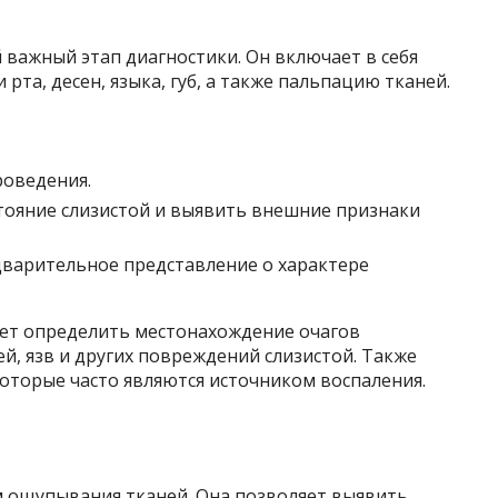
важный этап диагностики. Он включает в себя
рта, десен, языка, губ, а также пальпацию тканей.
роведения.
тояние слизистой и выявить внешние признаки
дварительное представление о характере
ет определить местонахождение очагов
й, язв и других повреждений слизистой. Также
которые часто являются источником воспаления.
 ощупывания тканей. Она позволяет выявить