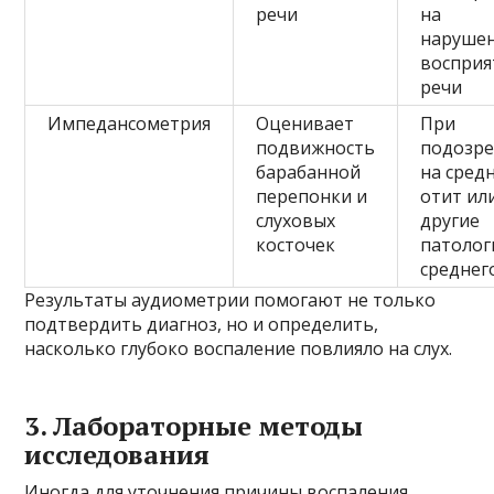
речи
на
наруше
восприя
речи
Импедансометрия
Оценивает
При
подвижность
подозр
барабанной
на сред
перепонки и
отит ил
слуховых
другие
косточек
патолог
среднег
Результаты аудиометрии помогают не только
подтвердить диагноз, но и определить,
насколько глубоко воспаление повлияло на слух.
3. Лабораторные методы
исследования
Иногда для уточнения причины воспаления