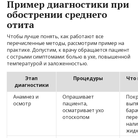
Пример диагностики при
обострении среднего
отита
Чтобы лучше понять, как работают все
перечисленные методы, рассмотрим пример на
практике. Допустим, к врачу обращается пациент
с острыми симптомами: болью в ухе, повышенной
температурой и заложенностью.
Этап
Процедуры
Что
диагностики
Анамнез и
Опрашивает
Покр
осмотр
пациента,
вып
осматривает ухо
бара
отоскопом
пере
нали
жидк