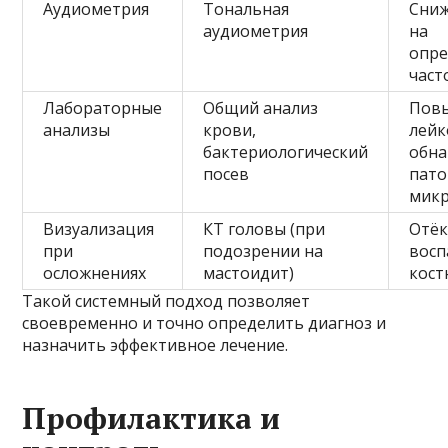
Аудиометрия
Тональная
Сниж
аудиометрия
на
опр
част
Лабораторные
Общий анализ
Пов
анализы
крови,
лейк
бактериологический
обна
посев
пато
мик
Визуализация
КТ головы (при
Отёк
при
подозрении на
восп
осложнениях
мастоидит)
кост
Такой системный подход позволяет
своевременно и точно определить диагноз и
назначить эффективное лечение.
Профилактика и