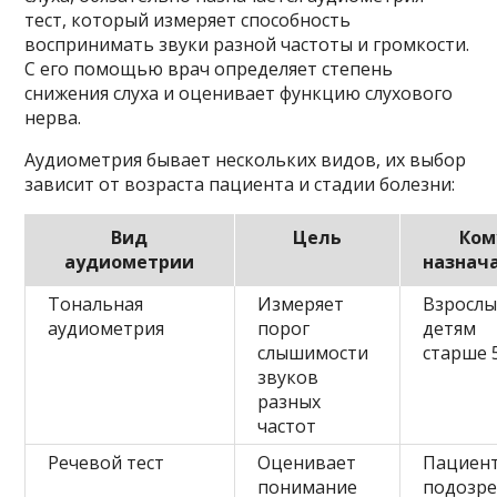
тест, который измеряет способность
воспринимать звуки разной частоты и громкости.
С его помощью врач определяет степень
снижения слуха и оценивает функцию слухового
нерва.
Аудиометрия бывает нескольких видов, их выбор
зависит от возраста пациента и стадии болезни:
Вид
Цель
Ком
аудиометрии
назнач
Тональная
Измеряет
Взрослы
аудиометрия
порог
детям
слышимости
старше 
звуков
разных
частот
Речевой тест
Оценивает
Пациент
понимание
подозр