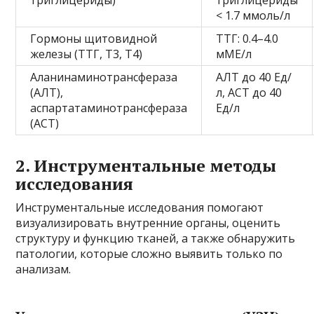
триглицериды)
триглицериды
< 1.7 ммоль/л
Гормоны щитовидной
ТТГ: 0.4–4.0
железы (ТТГ, Т3, Т4)
мМЕ/л
Аланинаминотрансфераза
АЛТ до 40 Ед/
(АЛТ),
л, АСТ до 40
аспартатаминотрансфераза
Ед/л
(АСТ)
2. Инструментальные методы
исследования
Инструментальные исследования помогают
визуализировать внутренние органы, оценить
структуру и функцию тканей, а также обнаружить
патологии, которые сложно выявить только по
анализам.