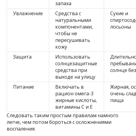
запаха
Увлажнение
Средства с
Сухие и
натуральными
спиртосо
компонентами,
лосьоны
чтобы не
пересушивать
кожу
Защита
Использовать
Длительн
солнцезащитные
пребывани
средства при
солнце бе
выходе на улицу
Питание
Включать в
Жирная, ос
рацион омега-3
очень сла
жирные кислоты,
пища
витамины C и E
Следовать таким простым правилам намного
легче, чем потом бороться с осложнениями
воспаления.