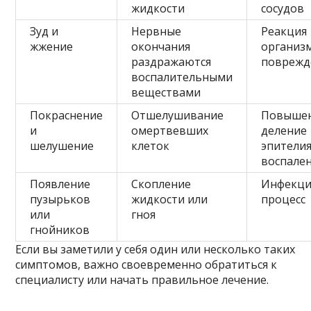
жидкости
сосудов
Зуд и
Нервные
Реакция
жжение
окончания
организ
раздражаются
поврежд
воспалительными
веществами
Покраснение
Отшелушивание
Повыше
и
омертвевших
деление
шелушение
клеток
эпителия
воспале
Появление
Скопление
Инфекц
пузырьков
жидкости или
процесс
или
гноя
гнойников
Если вы заметили у себя один или несколько таких
симптомов, важно своевременно обратиться к
специалисту или начать правильное лечение.