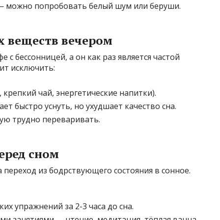
 можно попробовать белый шум или беруши.
 веществ вечером
 с бессонницей, а он как раз является частой
оит исключить:
, крепкий чай, энергетические напитки).
ет быстро уснуть, но ухудшает качество сна.
рую трудно переваривать.
еред сном
а переход из бодрствующего состояния в сонное.
их упражнений за 2-3 часа до сна.
и занятиями — чтение, медитация, тёплая ванна.