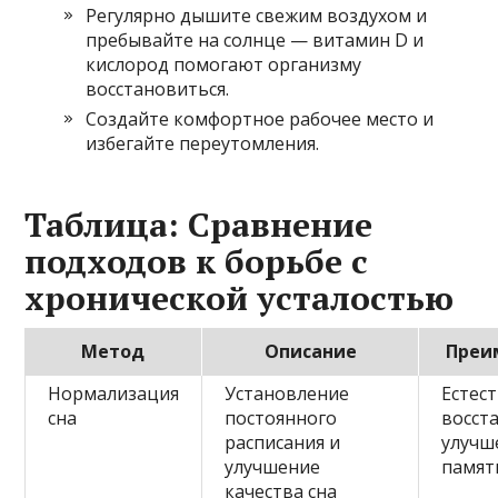
Регулярно дышите свежим воздухом и
пребывайте на солнце — витамин D и
кислород помогают организму
восстановиться.
Создайте комфортное рабочее место и
избегайте переутомления.
Таблица: Сравнение
подходов к борьбе с
хронической усталостью
Метод
Описание
Преи
Нормализация
Установление
Естес
сна
постоянного
восст
расписания и
улучш
улучшение
памят
качества сна