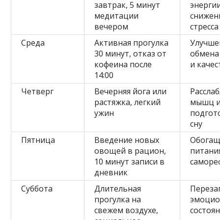
завтрак, 5 минут
энерги
медитации
снижен
вечером
стресса
Среда
Активная прогулка
Улучше
30 минут, отказ от
обмена
кофеина после
и качес
14:00
Четверг
Вечерняя йога или
Рассла
растяжка, легкий
мышц 
ужин
подгот
сну
Пятница
Введение новых
Обогащ
овощей в рацион,
питани
10 минут записи в
саморе
дневник
Суббота
Длительная
Переза
прогулка на
эмоцио
свежем воздухе,
состоя