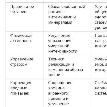
Правильное
Сбалансированный
Улучш
питание
рацион с
обще
витаминами и
здоро
минералами
стаби
урове
Физическая
Регулярные
Повы
активность
упражнения
настр
умеренной
вынос
интенсивности
Управление
Техники
Умен
стрессом
релаксации и
эмоци
изменения образа
выгор
жизни
Коррекция
Сокращение
Стаби
вредных
кофеина,
нервн
привычек
экранного
систе
времени и
улучшение