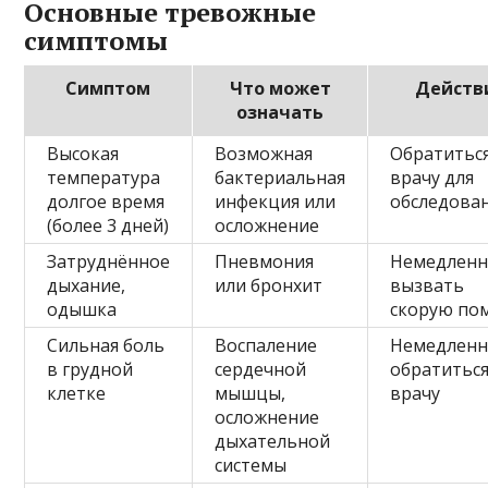
Основные тревожные
симптомы
Симптом
Что может
Действ
означать
Высокая
Возможная
Обратиться
температура
бактериальная
врачу для
долгое время
инфекция или
обследова
(более 3 дней)
осложнение
Затруднённое
Пневмония
Немедлен
дыхание,
или бронхит
вызвать
одышка
скорую по
Сильная боль
Воспаление
Немедлен
в грудной
сердечной
обратиться
клетке
мышцы,
врачу
осложнение
дыхательной
системы