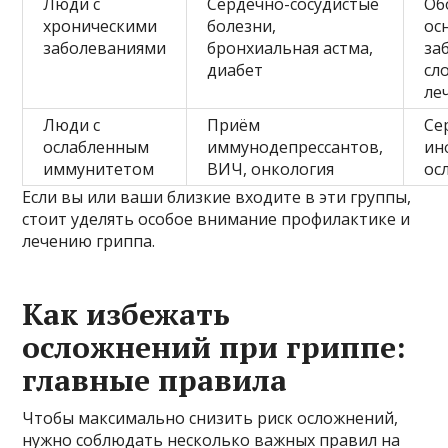
Люди с
Сердечно-сосудистые
Об
хроническими
болезни,
ос
заболеваниями
бронхиальная астма,
за
диабет
сл
ле
Люди с
Приём
Се
ослабленным
иммунодепрессантов,
ин
иммунитетом
ВИЧ, онкология
ос
Если вы или ваши близкие входите в эти группы,
стоит уделять особое внимание профилактике и
лечению гриппа.
Как избежать
осложнений при гриппе:
главные правила
Чтобы максимально снизить риск осложнений,
нужно соблюдать несколько важных правил на