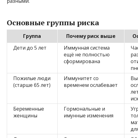
разными.
Основные группы риска
Группа
Почему риск выше
О
Дети до 5 лет
Иммунная система
Ча
ещё не полностью
ра
сформирована
от
пн
Пожилые люди
Иммунитет со
Вы
(старше 65 лет)
временем ослабевает
ос
ле
ис
Беременные
Гормональные и
Уг
женщины
имунные изменения
то
ма
дл