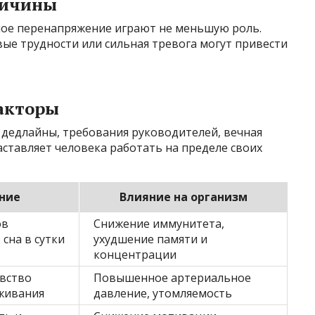
ричины
ное перенапряжение играют не меньшую роль.
ые трудности или сильная тревога могут привести
акторы
дедлайны, требования руководителей, вечная
аставляет человека работать на пределе своих
ние
Влияние на организм
ов
Снижение иммунитета,
 сна в сутки
ухудшение памяти и
концентрации
вство
Повышенное артериальное
живания
давление, утомляемость