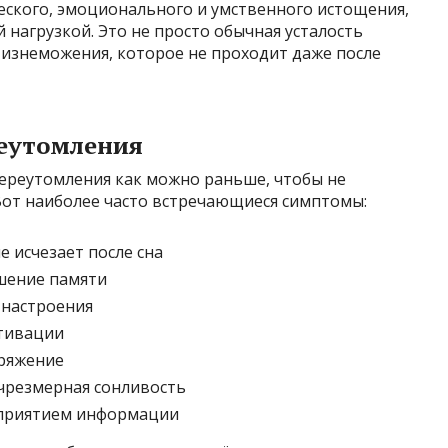
еского, эмоционального и умственного истощения,
нагрузкой. Это не просто обычная усталость
о изнеможения, которое не проходит даже после
еутомления
ереутомления как можно раньше, чтобы не
Вот наиболее часто встречающиеся симптомы:
е исчезает после сна
шение памяти
 настроения
тивации
ряжение
 чрезмерная сонливость
сприятием информации