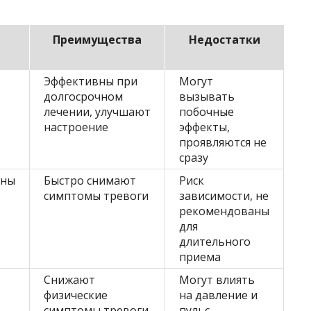
Преимущества
Недостатки
Эффективны при
Могут
долгосрочном
вызывать
лечении, улучшают
побочные
настроение
эффекты,
проявляются не
сразу
ины
Быстро снимают
Риск
симптомы тревоги
зависимости, не
рекомендованы
для
длительного
приема
Снижают
Могут влиять
физические
на давление и
симптомы тревоги
пульс