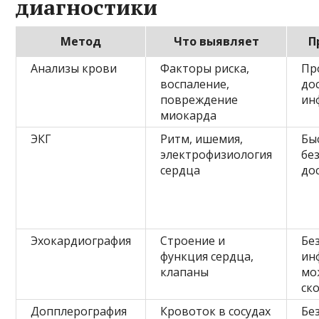
диагностики
Метод
Что выявляет
П
Анализы крови
Факторы риска,
Пр
воспаление,
до
повреждение
ин
миокарда
ЭКГ
Ритм, ишемия,
Бы
электрофизиология
бе
сердца
до
Эхокардиография
Строение и
Бе
функция сердца,
ин
клапаны
мо
ск
Допплерография
Кровоток в сосудах
Бе