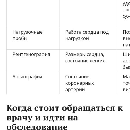
уд
тр
су
Нагрузочные
Работа сердца под
По
пробы
нагрузкой
вы
па
Рентгенография
Размеры сердца,
Ши
состояние лёгких
до
бы
Ангиография
Состояние
Ма
коронарных
то
артерий
ви
Когда стоит обращаться к
врачу и идти на
обследование