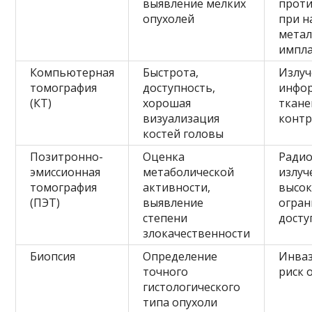
выявление мелких
проти
опухолей
при н
метал
импл
Компьютерная
Быстрота,
Излуч
томография
доступность,
инфор
(КТ)
хорошая
ткане
визуализация
контр
костей головы
Позитронно-
Оценка
Ради
эмиссионная
метаболической
излуч
томография
активности,
высок
(ПЭТ)
выявление
огран
степени
досту
злокачественности
Биопсия
Определение
Инваз
точного
риск 
гистологического
типа опухоли