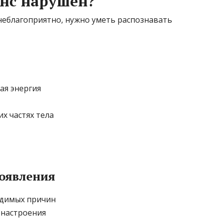
анс нарушен?
неблагоприятно, нужно уметь распознавать
ая энергия
х частях тела
оявления
идимых причин
 настроения