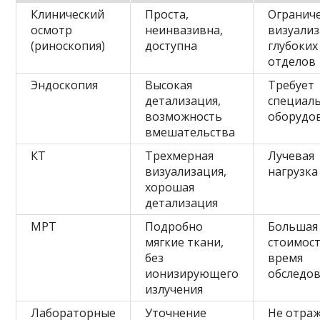
Клинический
Проста,
Огранич
осмотр
неинвазивна,
визуали
(риноскопия)
доступна
глубоких
отделов
Эндоскопия
Высокая
Требует
детализация,
специал
возможность
оборудо
вмешательства
КТ
Трехмерная
Лучевая
визуализация,
нагрузка
хорошая
детализация
МРТ
Подробно
Большая
мягкие ткани,
стоимост
без
время
ионизирующего
обследо
излучения
Лабораторные
Уточнение
Не отра