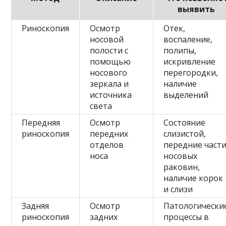
выявить
Риноскопия
Осмотр
Отек,
носовой
воспаление,
полости с
полипы,
помощью
искривление
носового
перегородки,
зеркала и
наличие
источника
выделений
света
Передняя
Осмотр
Состояние
риноскопия
передних
слизистой,
отделов
передние част
носа
носовых
раковин,
наличие корок
и слизи
Задняя
Осмотр
Патологически
риноскопия
задних
процессы в