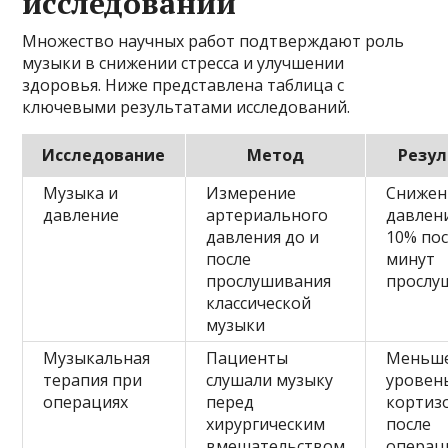
исследований
Множество научных работ подтверждают роль
музыки в снижении стресса и улучшении
здоровья. Ниже представлена таблица с
ключевыми результатами исследований.
Исследование
Метод
Резу
Музыка и
Измерение
Снижен
давление
артериального
давлени
давления до и
10% пос
после
минут
прослушивания
прослу
классической
музыки
Музыкальная
Пациенты
Меньше
терапия при
слушали музыку
уровен
операциях
перед
кортиз
хирургическим
после
вмешательством
операц