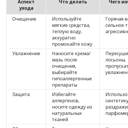
Аспект
Что делать
Чего из
ухода
Очищение
Используйте
Горячая в
мягкие средства,
сильное т
теплую воду,
агрессив
аккуратно
промокайте кожу
Увлажнение
Наносите крема/
Пересуш
мазь после
лосьоны,
очищения,
пропуска
выбирайте
увлажнен
гипоаллергенные
препараты
Защита
Избегайте
Использо
аллергенов,
синтетику
носите одежду из
раздражи
натуральных
парфюме
тканей