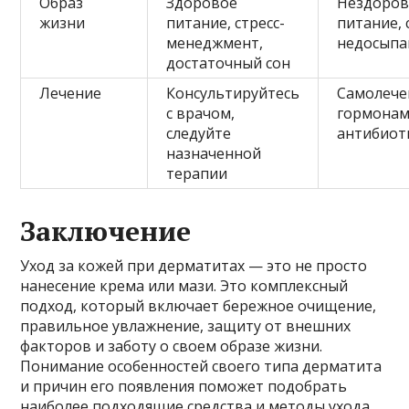
Образ
Здоровое
Нездоров
жизни
питание, стресс-
питание, 
менеджмент,
недосыпа
достаточный сон
Лечение
Консультируйтесь
Самолече
с врачом,
гормонам
следуйте
антибиот
назначенной
терапии
Заключение
Уход за кожей при дерматитах — это не просто
нанесение крема или мази. Это комплексный
подход, который включает бережное очищение,
правильное увлажнение, защиту от внешних
факторов и заботу о своем образе жизни.
Понимание особенностей своего типа дерматита
и причин его появления поможет подобрать
наиболее подходящие средства и методы ухода.