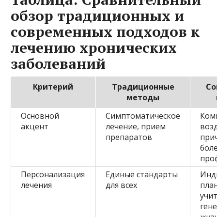
обзор традиционных и
современных подходов к
лечению хронических
заболеваний
Критерий
Традиционные
Со
методы
Основной
Симптоматическое
Ком
акцент
лечение, прием
воз
препаратов
при
боле
про
Персонализация
Единые стандарты
Инд
лечения
для всех
план
учи
гене