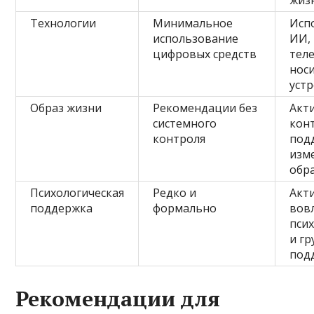
жиз
Технологии
Минимальное
Исп
использование
ИИ,
цифровых средств
тел
нос
уст
Образ жизни
Рекомендации без
Акт
системного
кон
контроля
под
изм
обр
Психологическая
Редко и
Акт
поддержка
формально
вов
пси
и гр
под
Рекомендации для