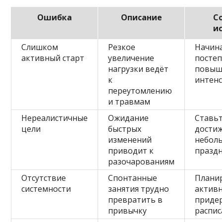
Ошибка
Описание
С
и
Слишком
Резкое
Начина
активный старт
увеличение
посте
нагрузки ведёт
повыш
к
интен
переутомлению
и травмам
Нереалистичные
Ожидание
Ставь
цели
быстрых
дости
изменений
небол
приводит к
праздн
разочарованиям
Отсутствие
Спонтанные
Плани
системности
занятия трудно
активн
превратить в
приде
привычку
распис