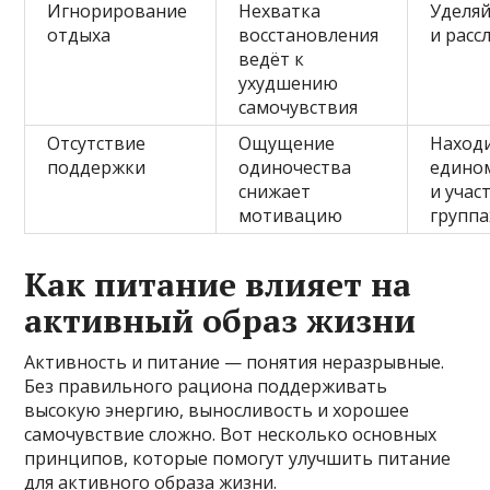
Игнорирование
Нехватка
Уделяй
отдыха
восстановления
и расс
ведёт к
ухудшению
самочувствия
Отсутствие
Ощущение
Наход
поддержки
одиночества
едино
снижает
и учас
мотивацию
группа
Как питание влияет на
активный образ жизни
Активность и питание — понятия неразрывные.
Без правильного рациона поддерживать
высокую энергию, выносливость и хорошее
самочувствие сложно. Вот несколько основных
принципов, которые помогут улучшить питание
для активного образа жизни.