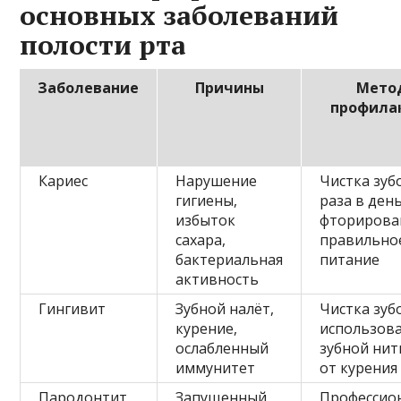
основных заболеваний
полости рта
Заболевание
Причины
Мето
профила
Кариес
Нарушение
Чистка зуб
гигиены,
раза в день
избыток
фторирова
сахара,
правильно
бактериальная
питание
активность
Гингивит
Зубной налёт,
Чистка зуб
курение,
использов
ослабленный
зубной нит
иммунитет
от курения
Пародонтит
Запущенный
Профессио