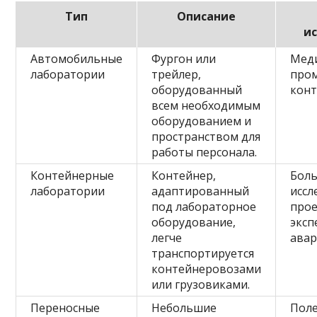
Тип
Описание
и
Автомобильные
Фургон или
Меди
лаборатории
трейлер,
про
оборудованный
кон
всем необходимым
оборудованием и
пространством для
работы персонала.
Контейнерные
Контейнер,
Бол
лаборатории
адаптированный
иссл
под лабораторное
прое
оборудование,
эксп
легче
авар
транспортируется
контейнеровозами
или грузовиками.
Переносные
Небольшие
Поле