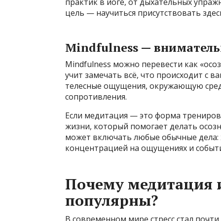
практик в йоге, от дыхательных упражн
цель — научиться присутствовать здесь
Mindfulness — внимател
Mindfulness можно перевести как «осо
учит замечать всё, что происходит с в
телесные ощущения, окружающую среду
сопротивления.
Если медитация — это форма тренировк
жизни, который помогает делать осозн
может включать любые обычные дела: х
концентрацией на ощущениях и события
Почему медитация и
популярны?
В современном мире стресс стал почти