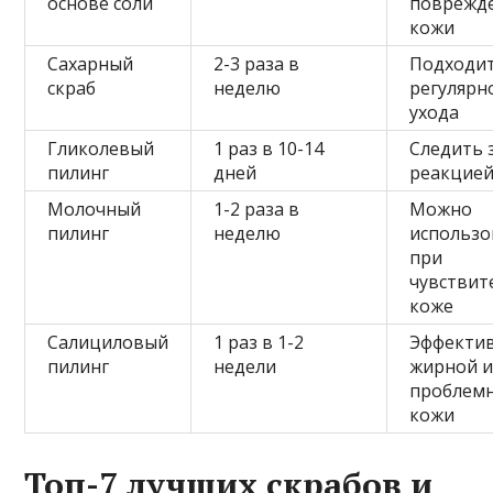
основе соли
поврежд
кожи
Сахарный
2-3 раза в
Подходит
скраб
неделю
регулярн
ухода
Гликолевый
1 раз в 10-14
Следить 
пилинг
дней
реакцией
Молочный
1-2 раза в
Можно
пилинг
неделю
использо
при
чувствит
коже
Салициловый
1 раз в 1-2
Эффектив
пилинг
недели
жирной 
проблем
кожи
Топ-7 лучших скрабов и