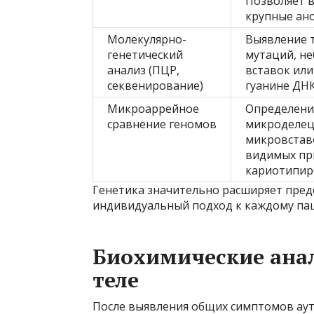
Позволяет 
крупные ан
Молекулярно-
Выявление 
генетический
мутаций, н
анализ (ПЦР,
вставок или
секвенирование)
гуанине ДНК
Микроаррейное
Определени
сравнение геномов
микроделец
микровставо
видимых пр
кариотипир
Генетика значительно расширяет пред
индивидуальный подход к каждому пац
Биохимические анал
теле
После выявления общих симптомов аут