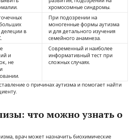
выявить
развития, подозрении на
омалии.
хромосомные синдромы.
точечных
При подозрении на
ебольших
моногенные формы аутизма
 делеции в
и для детального изучения
.
семейного анамнеза.
е
Современный и наиболее
ий и
информативный тест при
к, не
сложных случаях.
и
овании.
ставление о причинах аутизма и помогает найти
иенту.
изы: что можно узнать о
изма, врач может назначить биохимические