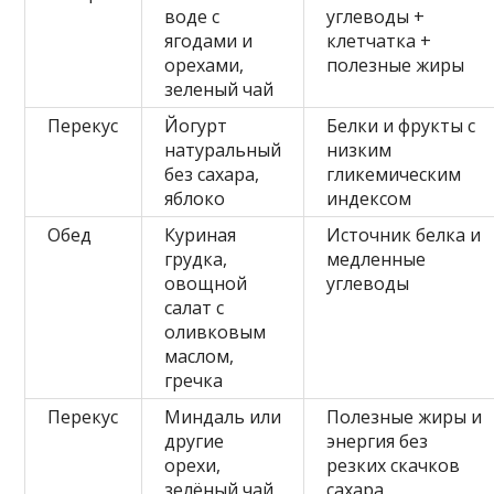
воде с
углеводы +
ягодами и
клетчатка +
орехами,
полезные жиры
зеленый чай
Перекус
Йогурт
Белки и фрукты с
натуральный
низким
без сахара,
гликемическим
яблоко
индексом
Обед
Куриная
Источник белка и
грудка,
медленные
овощной
углеводы
салат с
оливковым
маслом,
гречка
Перекус
Миндаль или
Полезные жиры и
другие
энергия без
орехи,
резких скачков
зелёный чай
сахара