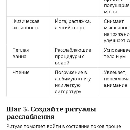
полушария
мозга
Физическая
Йога, растяжка,
Снимает
активность
легкий спорт
мышечное
напряжени
улучшает с
Теплая
Расслабляющие
Успокаива
ванна
процедуры с
тело и ум
водой
Чтение
Погружение в
Увлекает,
любимую книгу
переключа
или легкую
внимание
литературу
Шаг 3. Создайте ритуалы
расслабления
Ритуал помогает войти в состояние покоя проще