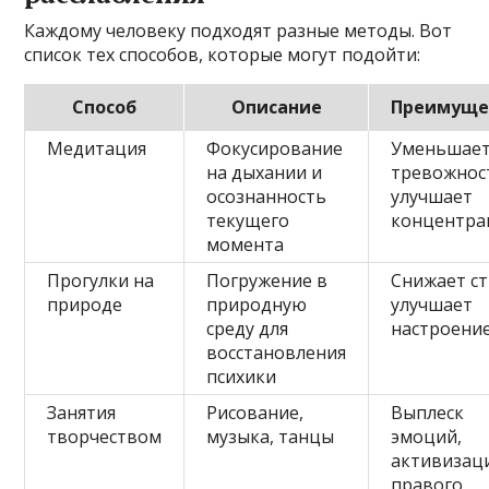
Каждому человеку подходят разные методы. Вот
список тех способов, которые могут подойти:
Способ
Описание
Преимуще
Медитация
Фокусирование
Уменьшае
на дыхании и
тревожнос
осознанность
улучшает
текущего
концентр
момента
Прогулки на
Погружение в
Снижает ст
природе
природную
улучшает
среду для
настроени
восстановления
психики
Занятия
Рисование,
Выплеск
творчеством
музыка, танцы
эмоций,
активизац
правого