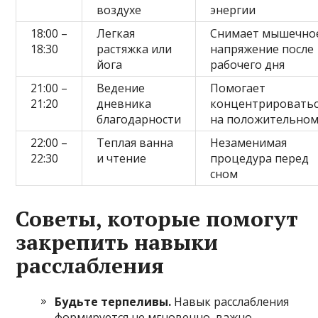
воздухе
энергии
18:00 –
Легкая
Снимает мышечно
18:30
растяжка или
напряжение после
йога
рабочего дня
21:00 –
Ведение
Помогает
21:20
дневника
концентрироватьс
благодарности
на положительно
22:00 –
Теплая ванна
Незаменимая
22:30
и чтение
процедура перед
сном
Советы, которые помогут
закрепить навыки
расслабления
Будьте терпеливы.
Навык расслабления
формируется не мгновенно, важно