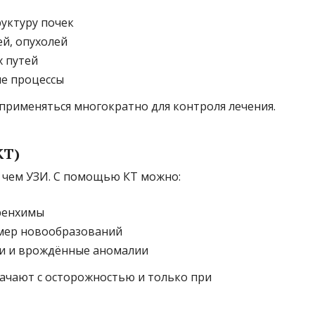
руктуру почек
ей, опухолей
 путей
ые процессы
применяться многократно для контроля лечения.
КТ)
, чем УЗИ. С помощью КТ можно:
ренхимы
мер новообразований
и и врождённые аномалии
начают с осторожностью и только при