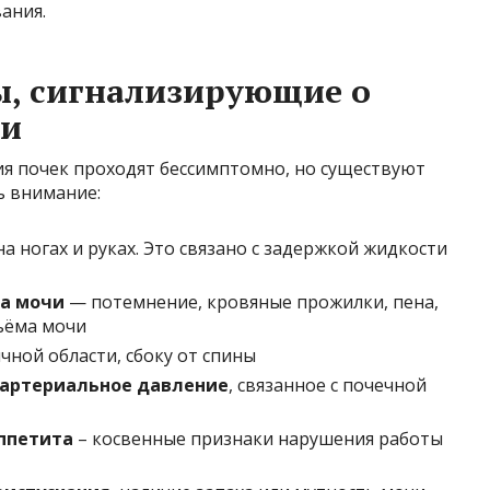
ания.
, сигнализирующие о
ми
ия почек проходят бессимптомно, но существуют
ь внимание:
на ногах и руках. Это связано с задержкой жидкости
ва мочи
— потемнение, кровяные прожилки, пена,
ъёма мочи
чной области, сбоку от спины
артериальное давление
, связанное с почечной
аппетита
– косвенные признаки нарушения работы