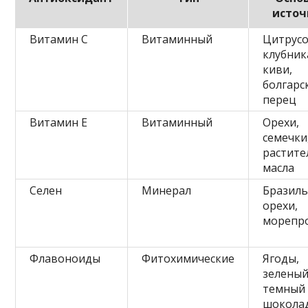
источ
Витамин C
Витаминный
Цитрусо
клубник
киви,
болгарс
перец
Витамин E
Витаминный
Орехи,
семечки
растит
масла
Селен
Минерал
Бразиль
орехи,
морепр
Флавоноиды
Фитохимические
Ягоды,
зеленый
темный
шокола